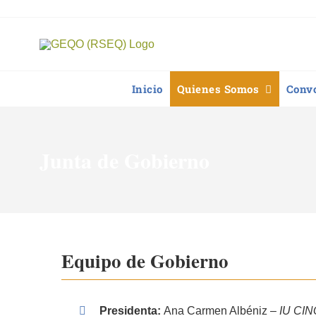
Saltar
al
contenido
Inicio
Quienes Somos
Convo
Junta de Gobierno
Equipo de Gobierno
Presidenta:
Ana Carmen Albéniz –
I
U CINQ