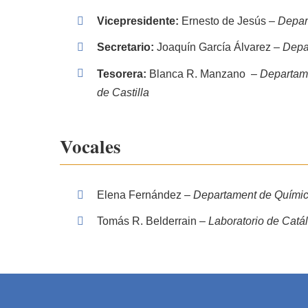
Vicepresidente:
Ernesto de Jesús –
Depar
Secretario
:
Joaquín García Álvarez –
Depa
Tesorera:
Blanca R. Manzano –
Departame
de Castilla
Vocales
Elena Fernández –
Departament de Química 
Tomás R. Belderrain –
Laboratorio de Cat