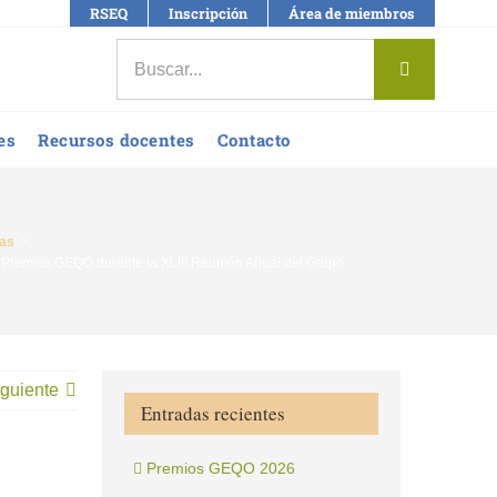
RSEQ
Inscripción
Área de miembros
Buscar:
es
Recursos docentes
Contacto
ias
 Premios GEQO durante la XLIII Reunión Anual del Grupo
guiente
Entradas recientes
Premios GEQO 2026