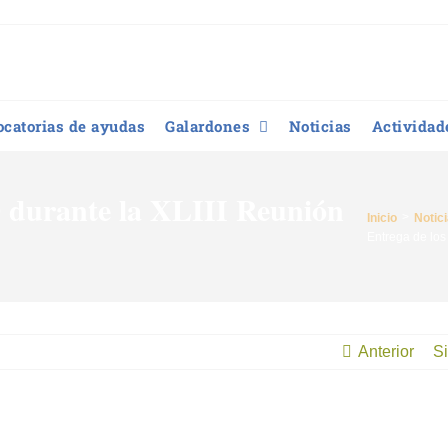
catorias de ayudas
Galardones
Noticias
Actividad
 durante la XLIII Reunión
Inicio
Notic
Entrega de los
Anterior
Si