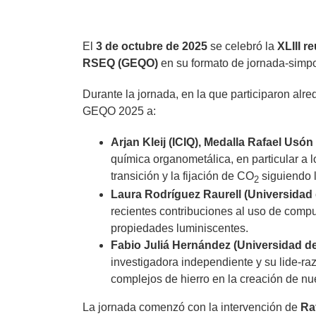
imagen
más
grande
El
3 de octubre de 2025
se celebró la
XLIII r
RSEQ (GEQO)
en su formato de jornada-simpos
Durante la jornada, en la que participaron alr
GEQO 2025 a:
Arjan Kleij (ICIQ), Medalla Rafael Usón
química organometálica, en particular a
transición y la fijación de CO
siguiendo l
2
Laura Rodríguez Raurell (Universidad 
recientes contribuciones al uso de compu
propiedades luminiscentes.
Fabio Juliá Hernández (Universidad d
investigadora independiente y su lide-ra
complejos de hierro en la creación de n
La jornada comenzó con la intervención de
Ra