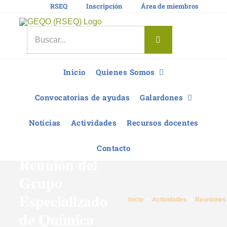
Saltar
RSEQ
Inscripción
Área de miembros
al
contenido
Buscar:
Inicio
Quienes Somos
Convocatorias de ayudas
Galardones
Noticias
Actividades
Recursos docentes
XXXVIII
Contacto
Reunión del
Grupo
Especializado
Inicio
Actividades
Reuniones
de Química