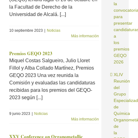
la
la Facultad de Derecho de la
convocatori
Universidad de Alcalá. [...]
para
presentar
candidatura
10 septiembre 2023
|
Noticias
a
Más información
los
premios
Premios GEQO 2023
GEQO
Miquel Costas Salgueiro, Julio Lloret
2026
Fillol y Alba Collado Martínez, Premios
XLIV
GEQO 2023 Una vez reunida la
Reunión
Comisión y evaluadas las candidaturas
del
recibidas para los premios del GEQO-
Grupo
2023 según [...]
Especializa
de
Química
9 junio 2023
|
Noticias
Más información
Organometá
de
la
XXV Conference on Organometallic