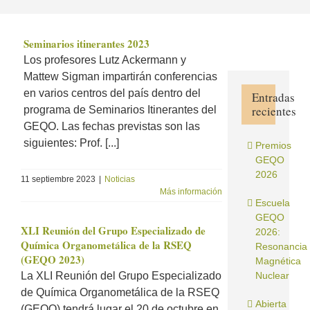
Seminarios itinerantes 2023
Los profesores Lutz Ackermann y
Mattew Sigman impartirán conferencias
en varios centros del país dentro del
Entradas
recientes
programa de Seminarios Itinerantes del
GEQO. Las fechas previstas son las
siguientes: Prof. [...]
Premios
GEQO
2026
11 septiembre 2023
|
Noticias
Más información
Escuela
GEQO
XLI Reunión del Grupo Especializado de
2026:
Química Organometálica de la RSEQ
Resonancia
(GEQO 2023)
Magnética
La XLI Reunión del Grupo Especializado
Nuclear
de Química Organometálica de la RSEQ
Abierta
(GEQO) tendrá lugar el 20 de octubre en