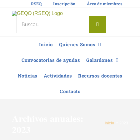
Saltar
RSEQ
Inscripción
Área de miembros
al
contenido
Buscar:
Inicio
Quienes Somos
Convocatorias de ayudas
Galardones
Noticias
Actividades
Recursos docentes
Contacto
Archivos anuales:
Inicio
2023
2023